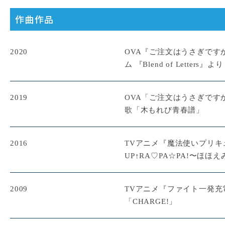
作曲作品
2020
OVA『ご注文はうさぎです
ム 『Blend of Letters』より
2019
OVA「ご注文はうさぎですか?? 
歌「木もれび青春譜」
2016
TVアニメ『魔法使いプリキュ
UP↑RA♡PA☆PA!〜ほほ
2009
TVアニメ『ファイト一発充
「CHARGE!」